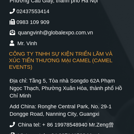
Phường Cầu Giấy, thành phố Hà Nội
02437553414
0983 109 909
quangvinh@globalexpo.com.vn
Mr. Vinh
CÔNG TY TNHH SỰ KIỆN TRIỂN LÃM VÀ
XÚC TIẾN THƯƠNG MẠI CAMEL (CAMEL
EVENTS)
Địa chỉ: Tầng 5, Tòa nhà Songdo 62A Phạm
Ngọc Thạch, Phường Xuân Hòa, thành phố Hồ
Chí Minh
Add China: Ronghe Central Park, No. 29-1
Dongge Road, Nanning City, Guangxi
China tel: + 86 19978548940 Mr.Zeng曾