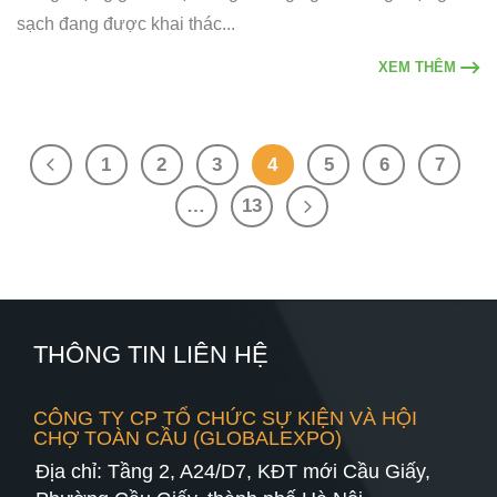
sạch đang được khai thác...
XEM THÊM
1
2
3
4
5
6
7
…
13
THÔNG TIN LIÊN HỆ
CÔNG TY CP TỔ CHỨC SỰ KIỆN VÀ HỘI
CHỢ TOÀN CẦU (GLOBALEXPO)
Địa chỉ: Tầng 2, A24/D7, KĐT mới Cầu Giấy,