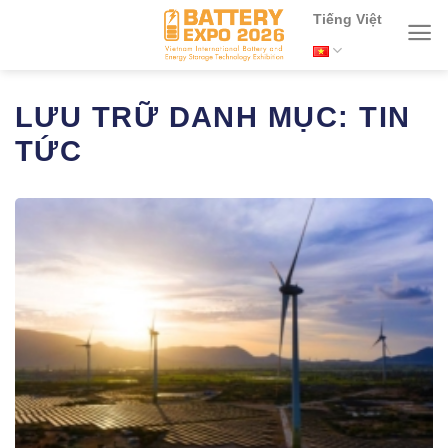
Chuyển
Tiếng Việt
đến
nội
dung
LƯU TRỮ DANH MỤC:
TIN
TỨC