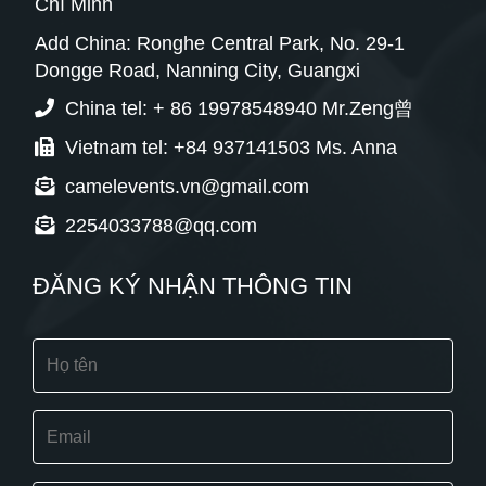
Chí Minh
Add China: Ronghe Central Park, No. 29-1
Dongge Road, Nanning City, Guangxi
China tel: + 86 19978548940 Mr.Zeng曾
Vietnam tel: +84 937141503 Ms. Anna
camelevents.vn@gmail.com
2254033788@qq.com
ĐĂNG KÝ NHẬN THÔNG TIN