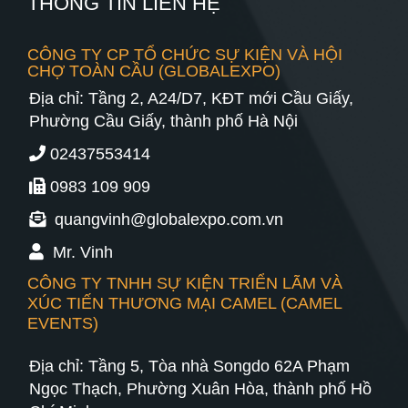
THÔNG TIN LIÊN HỆ
HOẠCH
PHÁT
CÔNG TY CP TỔ CHỨC SỰ KIỆN VÀ HỘI
TRIỂN
CHỢ TOÀN CẦU (GLOBALEXPO)
ĐIỆN
LỰC
Địa chỉ: Tầng 2, A24/D7, KĐT mới Cầu Giấy,
QUỐC
Phường Cầu Giấy, thành phố Hà Nội
GIA
02437553414
THỜI
KỲ
0983 109 909
2021
–
quangvinh@globalexpo.com.vn
2030
Mr. Vinh
CÔNG TY TNHH SỰ KIỆN TRIỂN LÃM VÀ
XÚC TIẾN THƯƠNG MẠI CAMEL (CAMEL
EVENTS)
Địa chỉ: Tầng 5, Tòa nhà Songdo 62A Phạm
Ngọc Thạch, Phường Xuân Hòa, thành phố Hồ