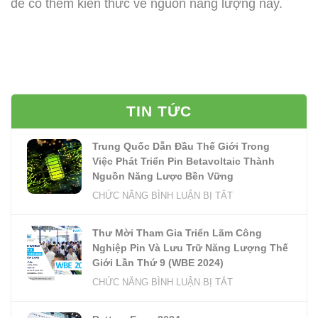
để có thêm kiến thức về nguồn năng lượng này.
TIN TỨC
Trung Quốc Dẫn Đầu Thế Giới Trong
Việc Phát Triển Pin Betavoltaic Thành
Nguồn Năng Lược Bền Vững
Ở
CHỨC NĂNG BÌNH LUẬN BỊ TẮT
TRUNG
QUỐC
Thư Mời Tham Gia Triển Lãm Công
DẪN
Nghiệp Pin Và Lưu Trữ Năng Lượng Thế
ĐẦU
Giới Lần Thứ 9 (WBE 2024)
THẾ
Ở
CHỨC NĂNG BÌNH LUẬN BỊ TẮT
GIỚI
THƯ
TRONG
MỜI